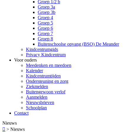
Groep 1/2 b
Groep 3a
Groep 3b
Groep 4
Groep 5
Groep 6
Groep 7
Groep 8
Buitenschoolse opvang (BSO) De Meander
Kindcentrumgids
Privacy Kindcentrum
Voor ouders
Meedenken en meedoen
Kalender
Kindcentrumtijden
Ondersteuning en zorg
Ziekmelden
Buitengewoon verlof
Aanmelden
Nieuwsbrieven
Schoolplan
Contact
Nieuws

>
Nieuws