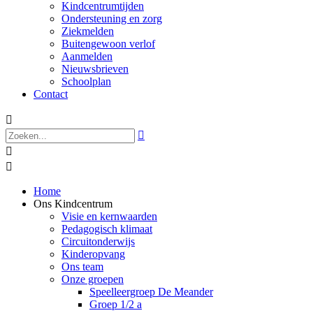
Kindcentrumtijden
Ondersteuning en zorg
Ziekmelden
Buitengewoon verlof
Aanmelden
Nieuwsbrieven
Schoolplan
Contact




Home
Ons Kindcentrum
Visie en kernwaarden
Pedagogisch klimaat
Circuitonderwijs
Kinderopvang
Ons team
Onze groepen
Speelleergroep De Meander
Groep 1/2 a