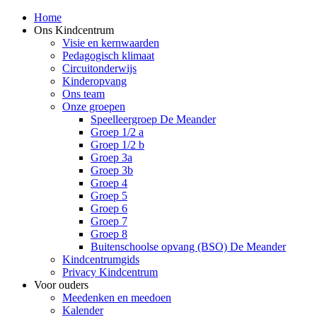
Home
Ons Kindcentrum
Visie en kernwaarden
Pedagogisch klimaat
Circuitonderwijs
Kinderopvang
Ons team
Onze groepen
Speelleergroep De Meander
Groep 1/2 a
Groep 1/2 b
Groep 3a
Groep 3b
Groep 4
Groep 5
Groep 6
Groep 7
Groep 8
Buitenschoolse opvang (BSO) De Meander
Kindcentrumgids
Privacy Kindcentrum
Voor ouders
Meedenken en meedoen
Kalender