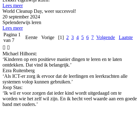
Lees meer
World Cleanup Day, weer succesvol!
20 september 2024
Spelenderwijs leren
Lees meer
Pagina 1
Eerste
Vorige
[1]
2
3
4
5
6
7
Volgende
Laatste
van 7


Michael Hilhorst:
‘Kinderen op een positieve manier dingen te leren en te laten
ontdekken. Dat vind ik belangrijk.’
Ezra Ruitenberg
‘Als ICT-er zorg ik ervoor dat de leerlingen en leerkrachten alle
systemen volop kunnen gebruiken.’
Joop Stas:
‘Ik wil er voor zorgen dat ieder kind wordt uitgedaagd om te
worden wie het zelf wil zijn. En ik hecht veel waarde aan een goede
band met ouders.’